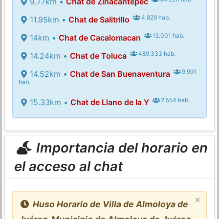
9.77km •
Chat de Zinacantepec
4.829 hab.
11.95km •
Chat de Salitrillo
12.001 hab.
14km •
Chat de Cacalomacan
489.333 hab.
14.24km •
Chat de Toluca
9.991
14.52km •
Chat de San Buenaventura
hab.
2.554 hab.
15.33km •
Chat de Llano de la Y
Importancia del horario en
el acceso al chat
×
Huso Horario de Villa de Almoloya de