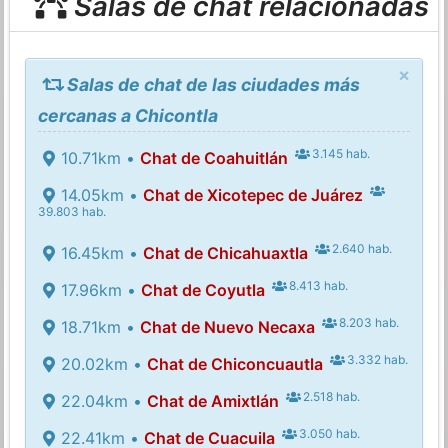
Salas de chat relacionadas
×
Salas de chat de las ciudades más
cercanas a Chicontla
3.145 hab.
10.71km •
Chat de Coahuitlán
14.05km •
Chat de Xicotepec de Juárez
39.803 hab.
2.640 hab.
16.45km •
Chat de Chicahuaxtla
8.413 hab.
17.96km •
Chat de Coyutla
8.203 hab.
18.71km •
Chat de Nuevo Necaxa
3.332 hab.
20.02km •
Chat de Chiconcuautla
2.518 hab.
22.04km •
Chat de Amixtlán
3.050 hab.
22.41km •
Chat de Cuacuila