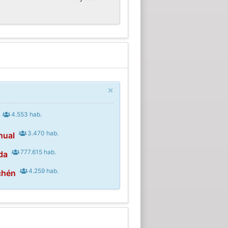
×
4.553 hab.
3.470 hab.
hual
777.615 hab.
da
4.259 hab.
chén