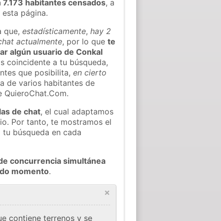
 7.173 habitantes censados
, a
 esta página.
a que,
estadísticamente
,
hay 2
 chat actualmente
, por lo que
te
rar algún usuario de Conkal
s coincidente a tu búsqueda,
ntes que posibilita,
en cierto
ea de varios habitantes de
e QuieroChat.Com.
las de chat
, el cual adaptamos
io. Por tanto, te mostramos el
a tu búsqueda en cada
de concurrencia simultánea
todo momento
.
×
e contiene terrenos y se