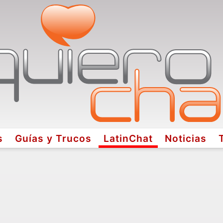
s
Guías y Trucos
LatinChat
Noticias