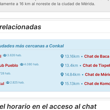
amente a 16 km al noreste de la ciudad de Mérida.
 relacionadas
iudades más cercanas a Conkal
3.626 hab.
l
13.16km •
Chat de Baca
4.080 hab.
ub Pueblo
13.4km •
Chat de Tixpe
728 hab.
14.84km •
Chat de Méri
2.825 hab.
ul
15.13km •
Chat de Kom
l horario en el acceso al chat