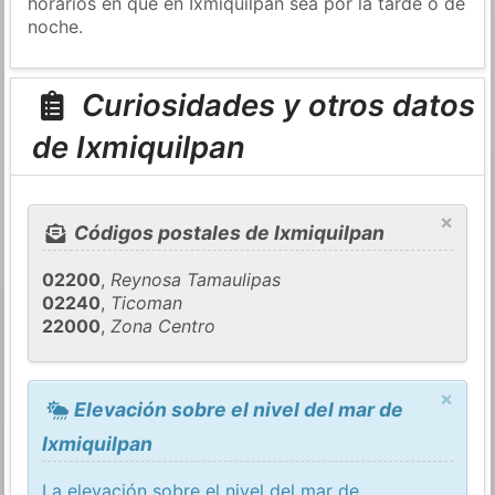
horarios en que en Ixmiquilpan sea por la tarde o de
noche.
Curiosidades y otros datos
de Ixmiquilpan
×
Códigos postales de Ixmiquilpan
02200
,
Reynosa Tamaulipas
02240
,
Ticoman
22000
,
Zona Centro
×
Elevación sobre el nivel del mar de
Ixmiquilpan
La elevación sobre el nivel del mar de