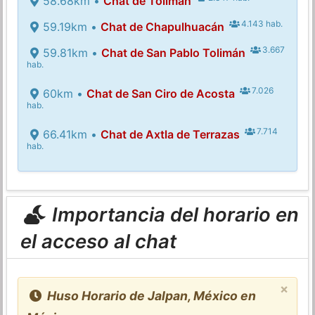
58.68km •
Chat de Tolimán
4.143 hab.
59.19km •
Chat de Chapulhuacán
3.667
59.81km •
Chat de San Pablo Tolimán
hab.
7.026
60km •
Chat de San Ciro de Acosta
hab.
7.714
66.41km •
Chat de Axtla de Terrazas
hab.
Importancia del horario en
el acceso al chat
×
Huso Horario de Jalpan, México en