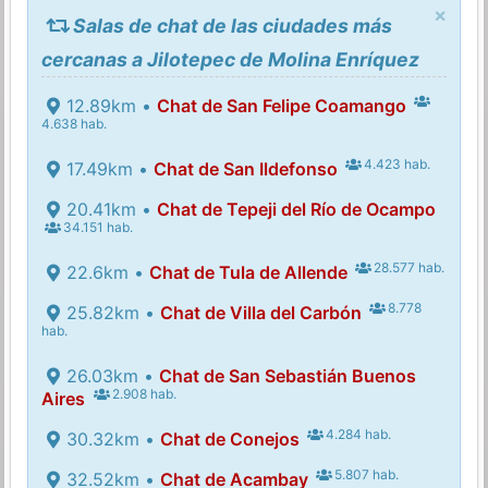
×
Salas de chat de las ciudades más
cercanas a Jilotepec de Molina Enríquez
12.89km •
Chat de San Felipe Coamango
4.638 hab.
4.423 hab.
17.49km •
Chat de San Ildefonso
20.41km •
Chat de Tepeji del Río de Ocampo
34.151 hab.
28.577 hab.
22.6km •
Chat de Tula de Allende
8.778
25.82km •
Chat de Villa del Carbón
hab.
26.03km •
Chat de San Sebastián Buenos
2.908 hab.
Aires
4.284 hab.
30.32km •
Chat de Conejos
5.807 hab.
32.52km •
Chat de Acambay