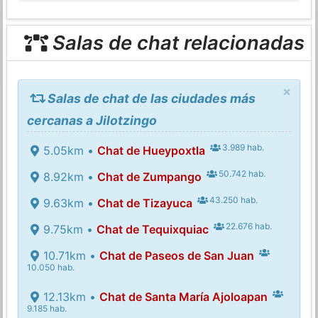
Salas de chat relacionadas
×
Salas de chat de las ciudades más
cercanas a Jilotzingo
3.989 hab.
5.05km •
Chat de Hueypoxtla
50.742 hab.
8.92km •
Chat de Zumpango
43.250 hab.
9.63km •
Chat de Tizayuca
22.676 hab.
9.75km •
Chat de Tequixquiac
10.71km •
Chat de Paseos de San Juan
10.050 hab.
12.13km •
Chat de Santa María Ajoloapan
9.185 hab.