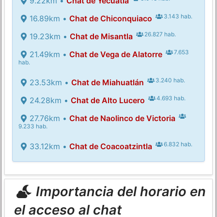
9.22km •
Chat de Yecuatla
3.143 hab.
16.89km •
Chat de Chiconquiaco
26.827 hab.
19.23km •
Chat de Misantla
7.653
21.49km •
Chat de Vega de Alatorre
hab.
3.240 hab.
23.53km •
Chat de Miahuatlán
4.693 hab.
24.28km •
Chat de Alto Lucero
27.76km •
Chat de Naolinco de Victoria
9.233 hab.
6.832 hab.
33.12km •
Chat de Coacoatzintla
Importancia del horario en
el acceso al chat