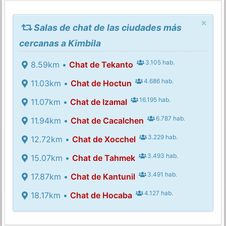
×
Salas de chat de las ciudades más
cercanas a Kimbila
3.105 hab.
8.59km •
Chat de Tekanto
4.686 hab.
11.03km •
Chat de Hoctun
16.195 hab.
11.07km •
Chat de Izamal
6.787 hab.
11.94km •
Chat de Cacalchen
3.229 hab.
12.72km •
Chat de Xocchel
3.493 hab.
15.07km •
Chat de Tahmek
3.491 hab.
17.87km •
Chat de Kantunil
4.127 hab.
18.17km •
Chat de Hocaba