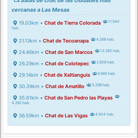
Salas de chat de las ciudades más
cercanas a Las Mesas
11.540
19.03km •
Chat de Tierra Colorada
hab.
4.268 hab.
21.13km •
Chat de Tecoanapa
13.282 hab.
24.46km •
Chat de San Marcos
2.808 hab.
26.29km •
Chat de Colotepec
6.965 hab.
29.14km •
Chat de Xaltianguis
3.298 hab.
30.39km •
Chat de Amatillo
35.61km •
Chat de San Pedro las Playas
4.292 hab.
4.504 hab.
36.59km •
Chat de Las Vigas