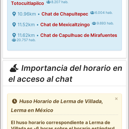
8.207 hab.
Totocuitlapilco
6.004 hab.
10.96km •
Chat de Chapultepec
9.693 hab.
11.52km •
Chat de Mexicaltzingo
11.62km •
Chat de Capulhuac de Mirafuentes
20.757 hab.
Importancia del horario en
el acceso al chat
×
Huso Horario de Lerma de Villada,
Lerma en México
El huso horario correspondiente a Lerma de
Villada es -6 horas sobre el
horario estándard