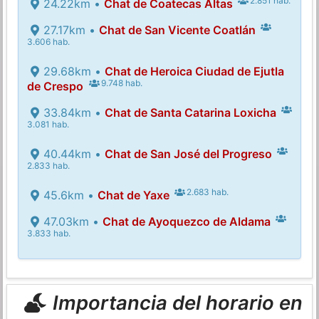
2.851 hab.
24.22km •
Chat de Coatecas Altas
27.17km •
Chat de San Vicente Coatlán
3.606 hab.
29.68km •
Chat de Heroica Ciudad de Ejutla
9.748 hab.
de Crespo
33.84km •
Chat de Santa Catarina Loxicha
3.081 hab.
40.44km •
Chat de San José del Progreso
2.833 hab.
2.683 hab.
45.6km •
Chat de Yaxe
47.03km •
Chat de Ayoquezco de Aldama
3.833 hab.
Importancia del horario en