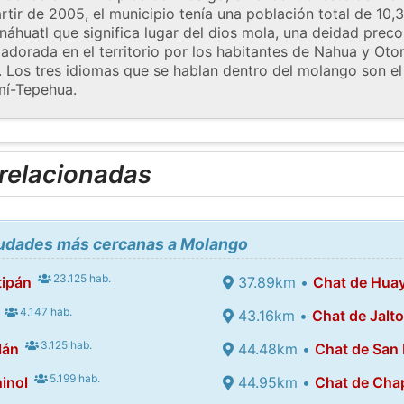
rtir de 2005, el municipio tenía una población total de 10
áhuatl que significa lugar del dios mola, una deidad prec
adorada en el territorio por los habitantes de Nahua y Oto
y. Los tres idiomas que se hablan dentro del molango son e
mí-Tepehua.
 relacionadas
ciudades más cercanas a Molango
23.125 hab.
tipán
37.89km •
Chat de Hua
4.147 hab.
43.16km •
Chat de Jalt
3.125 hab.
lán
44.48km •
Chat de San 
5.199 hab.
inol
44.95km •
Chat de Cha