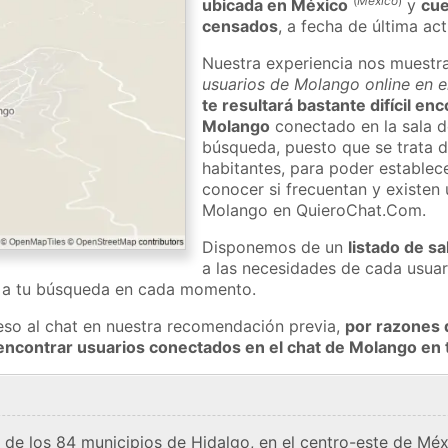
(
México
)
ubicada en México
y
cue
censados
, a fecha de última ac
Nuestra experiencia nos muestr
usuarios de Molango online en e
te resultará bastante difícil en
Molango
conectado en la sala d
búsqueda, puesto que se trata d
habitantes, para poder establec
conocer si frecuentan y existen
Molango en QuieroChat.Com.
Disponemos de un
listado de sa
a las necesidades de cada usuar
a a tu búsqueda en cada momento.
eso al chat en nuestra recomendación previa,
por razones 
encontrar usuarios conectados en el chat de Molango e
de los 84 municipios de Hidalgo, en el centro-este de Méxi