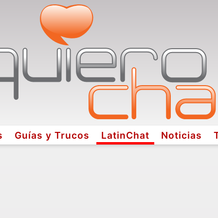
s
Guías y Trucos
LatinChat
Noticias