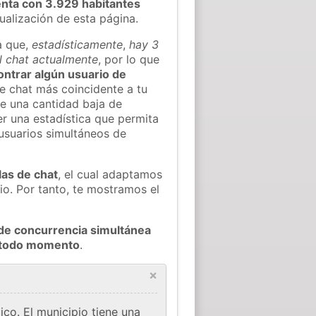
nta con 3.929 habitantes
tualización de esta página.
a que,
estadísticamente
,
hay 3
l chat actualmente
, por lo que
contrar algún usuario de
e chat más coincidente a tu
e una cantidad baja de
er una estadística que permita
 usuarios simultáneos de
las de chat
, el cual adaptamos
io. Por tanto, te mostramos el
de concurrencia simultánea
n todo momento
.
×
co. El municipio tiene una