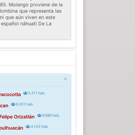
,385. Molango proviene de la
olombina que representa las
mi que aún viven en este
l español náhuatl De La
×
5.211 hab.
yacocotla
6.201 hab.
ocan
6.686 hab.
Felipe Orizatlán
4.143 hab.
pulhuacán