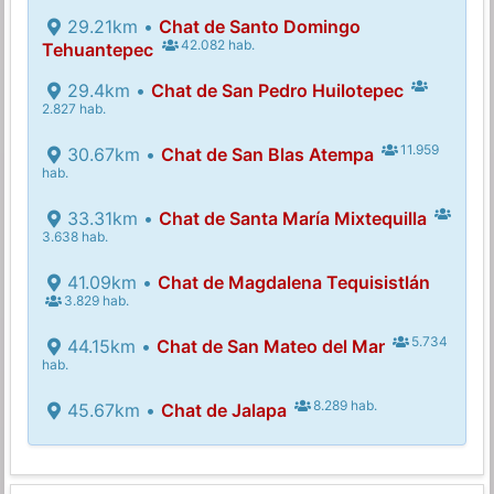
29.21km •
Chat de Santo Domingo
42.082 hab.
Tehuantepec
29.4km •
Chat de San Pedro Huilotepec
2.827 hab.
11.959
30.67km •
Chat de San Blas Atempa
hab.
33.31km •
Chat de Santa María Mixtequilla
3.638 hab.
41.09km •
Chat de Magdalena Tequisistlán
3.829 hab.
5.734
44.15km •
Chat de San Mateo del Mar
hab.
8.289 hab.
45.67km •
Chat de Jalapa