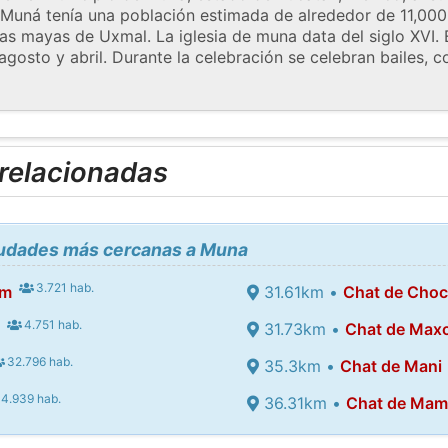
. Muná tenía una población estimada de alrededor de 11,00
nas mayas de Uxmal. La iglesia de muna data del siglo XVI.
agosto y abril. Durante la celebración se celebran bailes, 
 relacionadas
ciudades más cercanas a Muna
3.721 hab.
um
31.61km •
Chat de Choc
4.751 hab.
31.73km •
Chat de Max
32.796 hab.
35.3km •
Chat de Mani
4.939 hab.
36.31km •
Chat de Mam