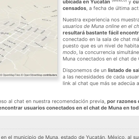
(
México
)
ubicada en Yucatán
y
cu
censados
, a fecha de última ac
Nuestra experiencia nos muestr
usuarios de Muna online en el c
resultará bastante fácil encont
conectado en la sala de chat má
puesto que es un nivel de habita
modo
, la concurrencia simultán
Muna conectados en el chat de
Disponemos de un
listado de sa
a las necesidades de cada usuar
link al chat que más se adecúa 
eso al chat en nuestra recomendación previa,
por razones 
encontrar usuarios conectados en el chat de Muna en t
n el municipio de Muna, estado de Yucatán, México, al sur