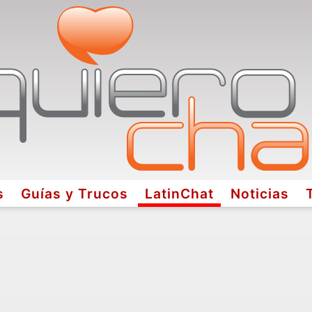
s
Guías y Trucos
LatinChat
Noticias