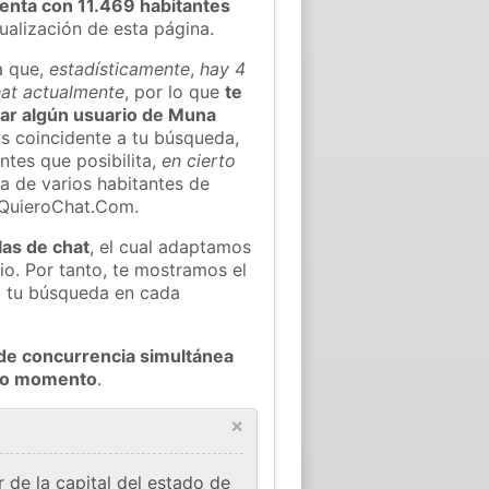
enta con 11.469 habitantes
tualización de esta página.
a que,
estadísticamente
,
hay 4
hat actualmente
, por lo que
te
rar algún usuario de Muna
s coincidente a tu búsqueda,
ntes que posibilita,
en cierto
ea de varios habitantes de
 QuieroChat.Com.
las de chat
, el cual adaptamos
io. Por tanto, te mostramos el
a tu búsqueda en cada
de concurrencia simultánea
odo momento
.
×
 de la capital del estado de