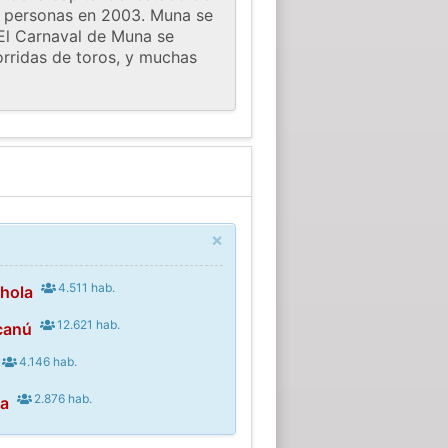
0 personas en 2003. Muna se
 El Carnaval de Muna se
corridas de toros, y muchas
×
4.511 hab.
hola
12.621 hab.
canú
4.146 hab.
2.876 hab.
a