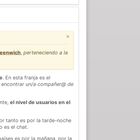
×
reenwich
,
perteneciendo a la
he
. En esta franja es el
 encontrar un/a compañer@ de
ente,
el nivel de usuarios en el
or tanto es por la tarde-noche
 es el chat.
países es por la mañana, por la