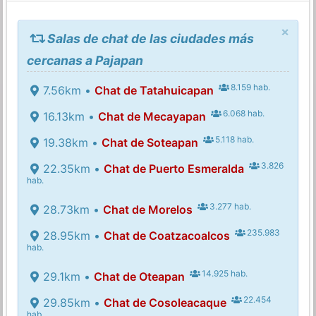
×
Salas de chat de las ciudades más
cercanas a Pajapan
8.159 hab.
7.56km •
Chat de Tatahuicapan
6.068 hab.
16.13km •
Chat de Mecayapan
5.118 hab.
19.38km •
Chat de Soteapan
3.826
22.35km •
Chat de Puerto Esmeralda
hab.
3.277 hab.
28.73km •
Chat de Morelos
235.983
28.95km •
Chat de Coatzacoalcos
hab.
14.925 hab.
29.1km •
Chat de Oteapan
22.454
29.85km •
Chat de Cosoleacaque
hab.