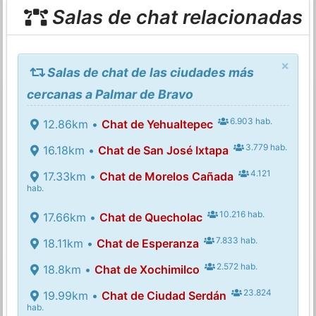
Salas de chat relacionadas
×
Salas de chat de las ciudades más
cercanas a Palmar de Bravo
6.903 hab.
12.86km •
Chat de Yehualtepec
3.779 hab.
16.18km •
Chat de San José Ixtapa
4.121
17.33km •
Chat de Morelos Cañada
hab.
10.216 hab.
17.66km •
Chat de Quecholac
7.833 hab.
18.11km •
Chat de Esperanza
2.572 hab.
18.8km •
Chat de Xochimilco
23.824
19.99km •
Chat de Ciudad Serdán
hab.