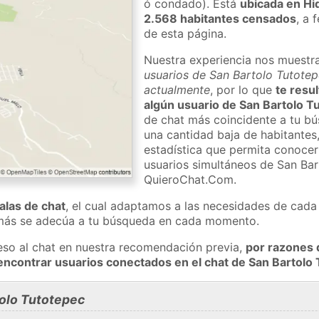
ó condado). Está
ubicada en Hi
2.568 habitantes censados
, a 
de esta página.
Nuestra experiencia nos muestr
usuarios de San Bartolo Tutotep
actualmente
, por lo que
te resul
algún usuario de San Bartolo T
de chat más coincidente a tu bú
una cantidad baja de habitantes
estadística que permita conocer 
usuarios simultáneos de San Ba
QuieroChat.Com.
salas de chat
, el cual adaptamos a las necesidades de cada 
 más se adecúa a tu búsqueda en cada momento.
eso al chat en nuestra recomendación previa,
por razones 
encontrar usuarios conectados en el chat de San Bartol
olo Tutotepec