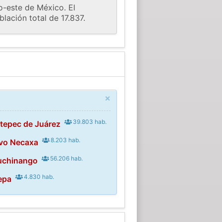
o-este de México. El
lación total de 17.837.
×
39.803 hab.
otepec de Juárez
8.203 hab.
vo Necaxa
56.206 hab.
uchinango
4.830 hab.
epa