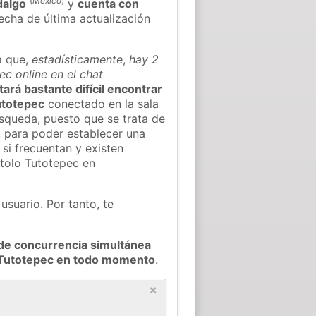
(
México
)
dalgo
y
cuenta con
fecha de última actualización
a que,
estadísticamente
,
hay 2
ec online en el chat
tará bastante difícil encontrar
utotepec
conectado en la sala
squeda, puesto que se trata de
, para poder establecer una
si frecuentan y existen
rtolo Tutotepec en
usuario. Por tanto, te
de concurrencia simultánea
o Tutotepec en todo momento
.
×