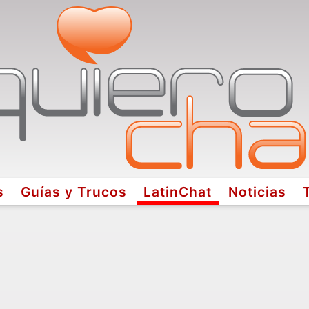
s
Guías y Trucos
LatinChat
Noticias