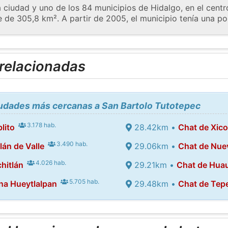
 ciudad y uno de los 84 municipios de Hidalgo, en el centr
e de 305,8 km². A partir de 2005, el municipio tenía una pob
 relacionadas
iudades más cercanas a San Bartolo Tutotepec
3.178 hab.
lito
28.42km •
Chat de Xic
3.490 hab.
án de Valle
29.06km •
Chat de Nue
4.026 hab.
hitlán
29.21km •
Chat de Hua
5.705 hab.
na Hueytlalpan
29.48km •
Chat de Tep