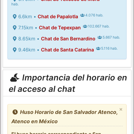
hab.
4.076 hab.
6.6km •
Chat de Papalotla
102.667 hab.
7.15km •
Chat de Tepexpan
5.667 hab.
8.65km •
Chat de San Bernardino
5.116 hab.
9.46km •
Chat de Santa Catarina
Importancia del horario en
el acceso al chat
×
Huso Horario de San Salvador Atenco,
Atenco en México
El huso horario correspondiente a San