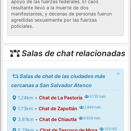
apoyo de las fuerzas federales. El caos
resultante llevó a la muerte de dos
manifestantes, y decenas de personas fueron
agredidas sexualmente por las fuerzas
policiales.
Salas de chat relacionadas
×
Salas de chat de las ciudades más
cercanas a San Salvador Atenco
5.135 hab.
1.24km •
Chat de La Pastoría
2.849 hab.
1.73km •
Chat de Zapotlán
9.839 hab.
3.81km •
Chat de Chiautla
105.165
5.79km •
Chat de Texcoco de Mora