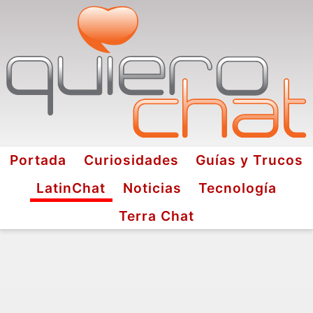
Portada
Curiosidades
Guías y Trucos
LatinChat
Noticias
Tecnología
Terra Chat