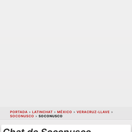
PORTADA
»
LATINCHAT
»
MÉXICO
»
VERACRUZ-LLAVE
»
SOCONUSCO
»
SOCONUSCO