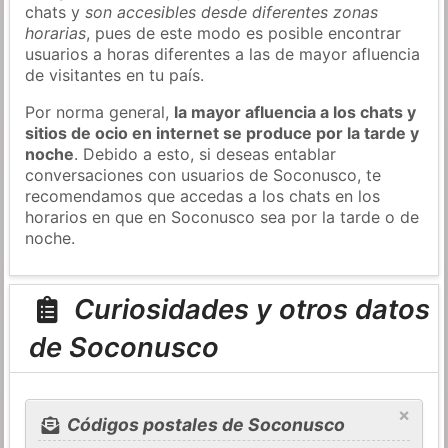
chats y
son accesibles desde diferentes zonas
horarias
, pues de este modo es posible encontrar
usuarios a horas diferentes a las de mayor afluencia
de visitantes en tu país.
Por norma general,
la mayor afluencia a los chats y
sitios de ocio en internet se produce por la tarde y
noche
. Debido a esto, si deseas entablar
conversaciones con usuarios de Soconusco, te
recomendamos que accedas a los chats en los
horarios en que en Soconusco sea por la tarde o de
noche.
Curiosidades y otros datos
de Soconusco
×
Códigos postales de Soconusco