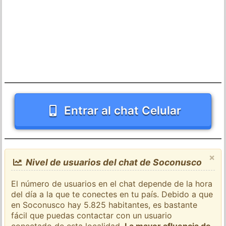
Entrar al chat Celular
×
Nivel de usuarios del chat de Soconusco
El número de usuarios en el chat depende de la hora
del día a la que te conectes en tu país. Debido a que
en Soconusco hay 5.825 habitantes, es bastante
fácil que puedas contactar con un usuario
conectado de esta localidad.
La mayor afluencia de