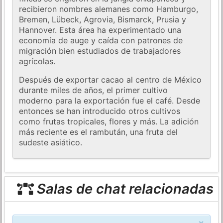
recibieron nombres alemanes como Hamburgo,
Bremen, Lübeck, Agrovia, Bismarck, Prusia y
Hannover. Esta área ha experimentado una
economía de auge y caída con patrones de
migración bien estudiados de trabajadores
agrícolas.
Después de exportar cacao al centro de México
durante miles de años, el primer cultivo
moderno para la exportación fue el café. Desde
entonces se han introducido otros cultivos
como frutas tropicales, flores y más. La adición
más reciente es el rambután, una fruta del
sudeste asiático.
Salas de chat relacionadas
×