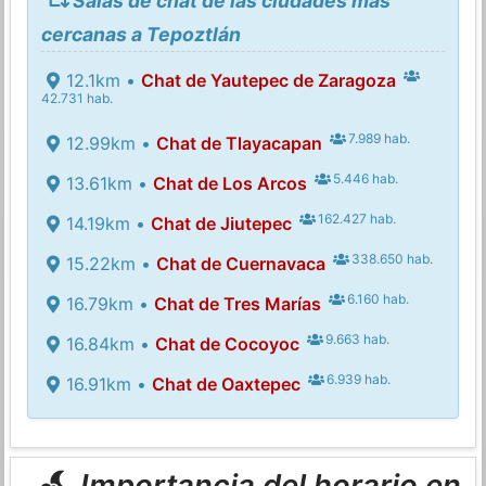
Salas de chat de las ciudades más
cercanas a Tepoztlán
12.1km •
Chat de Yautepec de Zaragoza
42.731 hab.
7.989 hab.
12.99km •
Chat de Tlayacapan
5.446 hab.
13.61km •
Chat de Los Arcos
162.427 hab.
14.19km •
Chat de Jiutepec
338.650 hab.
15.22km •
Chat de Cuernavaca
6.160 hab.
16.79km •
Chat de Tres Marías
9.663 hab.
16.84km •
Chat de Cocoyoc
6.939 hab.
16.91km •
Chat de Oaxtepec
Importancia del horario en