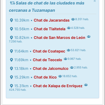
×
Salas de chat de las ciudades más
cercanas a Tuzamapan
8.351 hab.
10.39km •
Chat de Jacarandas
4.528 hab.
10.56km •
Chat de Tlaltetela
10.82km •
Chat de San Marcos de León
7.256 hab.
53.621 hab.
11.64km •
Chat de Coatepec
9.967 hab.
11.69km •
Chat de Teocelo
2.955 hab.
13.18km •
Chat de Jalcomulco
18.652 hab.
15.29km •
Chat de Xico
15.31km •
Chat de Xalapa de Enríquez
424.755 hab.