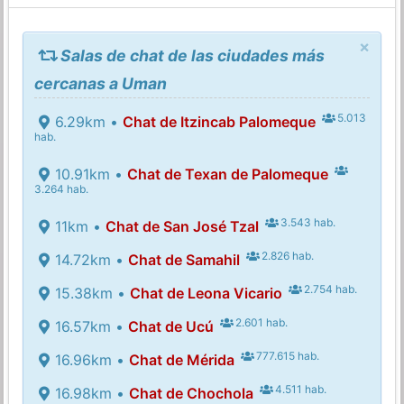
×
Salas de chat de las ciudades más
cercanas a Uman
5.013
6.29km •
Chat de Itzincab Palomeque
hab.
10.91km •
Chat de Texan de Palomeque
3.264 hab.
3.543 hab.
11km •
Chat de San José Tzal
2.826 hab.
14.72km •
Chat de Samahil
2.754 hab.
15.38km •
Chat de Leona Vicario
2.601 hab.
16.57km •
Chat de Ucú
777.615 hab.
16.96km •
Chat de Mérida
4.511 hab.
16.98km •
Chat de Chochola