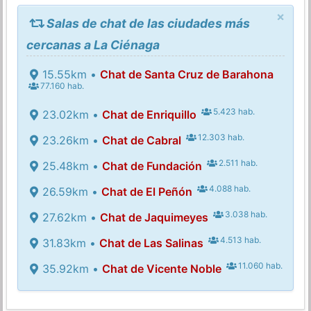
×
Salas de chat de las ciudades más
cercanas a La Ciénaga
15.55km •
Chat de Santa Cruz de Barahona
77.160 hab.
5.423 hab.
23.02km •
Chat de Enriquillo
12.303 hab.
23.26km •
Chat de Cabral
2.511 hab.
25.48km •
Chat de Fundación
4.088 hab.
26.59km •
Chat de El Peñón
3.038 hab.
27.62km •
Chat de Jaquimeyes
4.513 hab.
31.83km •
Chat de Las Salinas
11.060 hab.
35.92km •
Chat de Vicente Noble