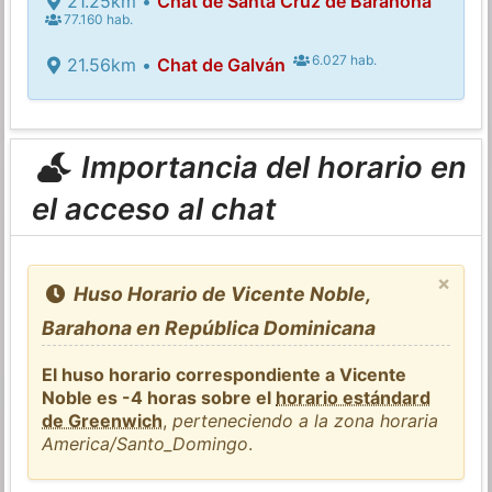
21.25km •
Chat de Santa Cruz de Barahona
77.160 hab.
6.027 hab.
21.56km •
Chat de Galván
Importancia del horario en
el acceso al chat
×
Huso Horario de Vicente Noble,
Barahona en República Dominicana
El huso horario correspondiente a Vicente
Noble es -4 horas sobre el
horario estándard
de Greenwich
,
perteneciendo a la zona horaria
America/Santo_Domingo
.