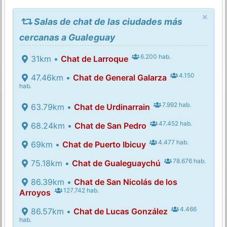
×
Salas de chat de las ciudades más
cercanas a Gualeguay
6.200 hab.
31km •
Chat de Larroque
4.150
47.46km •
Chat de General Galarza
hab.
7.992 hab.
63.79km •
Chat de Urdinarrain
47.452 hab.
68.24km •
Chat de San Pedro
4.477 hab.
69km •
Chat de Puerto Ibicuy
78.676 hab.
75.18km •
Chat de Gualeguaychú
86.39km •
Chat de San Nicolás de los
127.742 hab.
Arroyos
4.466
86.57km •
Chat de Lucas González
hab.