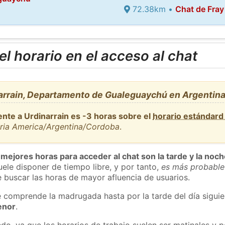
72.38km •
Chat de Fray
l horario en el acceso al chat
arrain, Departamento de Gualeguaychú en Argentin
ente a Urdinarrain es -3 horas sobre el
horario estándar
aria America/Argentina/Cordoba
.
 mejores horas para acceder al chat son la tarde y la noc
ele disponer de tiempo libre, y por tanto,
es más probable
 buscar las horas de mayor afluencia de usuarios.
e comprende la madrugada hasta por la tarde del día sigui
enor
.
do, ya que los horarios de trabajo suelen ser matinales y p