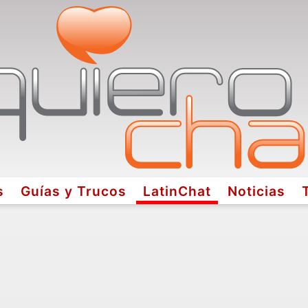
s
Guías y Trucos
LatinChat
Noticias