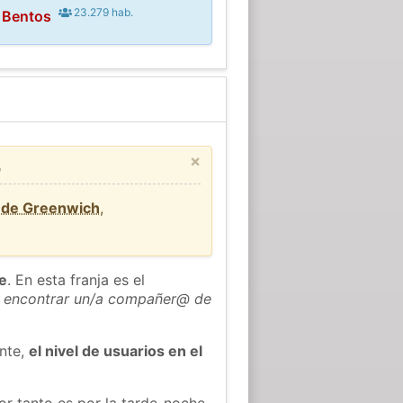
23.279 hab.
 Bentos
×
a
d de Greenwich
,
he
. En esta franja es el
 encontrar un/a compañer@ de
ente,
el nivel de usuarios en el
or tanto es por la tarde-noche