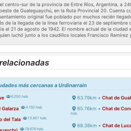
el centro-sur de la provincia de Entre Ríos, Argentina, a 24
 oeste de Gualeguaychú, en la Ruta Provincial 20. Cuenta c
entamiento original fue poblado por muchos recién llegad
 de la llegada de la línea ferroviaria el 23 de septiembre
ía el 21 de agosto de 1942. El nombre actual de la ciudad 
uien luchó junto a los caudillos locales Francisco Ramírez
 relacionadas
iudades más cercanas a Urdinarrain
6.200 hab.
ue
63.79km •
Chat de Gua
4.150 hab.
 Galarza
65.76km •
Chat de Con
hab.
13.807 hab.
o del Tala
68.38km •
Chat de Luc
78.676 hab.
guaychú