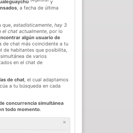
(
Argentina
)
Gualeguaychú
y
ensados
, a fecha de última
a que,
estadísticamente
,
hay 3
n el chat actualmente
, por lo
 encontrar algún usuario de
a de chat más coincidente a tu
 de habitantes que posibilita,
 simultánea de varios
tados en el chat de
las de chat
, el cual adaptamos
decúa a tu búsqueda en cada
de concurrencia simultánea
n en todo momento
.
×