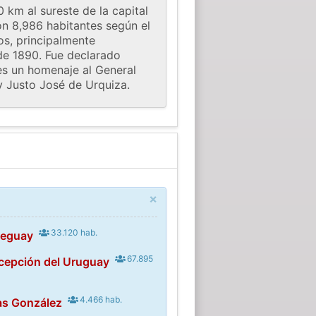
0 km al sureste de la capital
on 8,986 habitantes según el
os, principalmente
 de 1890. Fue declarado
es un homenaje al General
 y Justo José de Urquiza.
×
33.120 hab.
leguay
67.895
cepción del Uruguay
4.466 hab.
as González