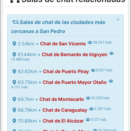
×
Salas de chat de las ciudades más
cercanas a San Pedro
38.247 hab.
2.54km •
Chat de San Vicente
61.44km •
Chat de Bernardo de Irigoyen
10.889 hab.
8.557 hab.
62.62km •
Chat de Puerto Piray
63.75km •
Chat de Puerto Mayor Otaño
4.701 hab.
22.229 hab.
64.7km •
Chat de Montecarlo
3.287 hab.
66.79km •
Chat de Caraguatay
5.127 hab.
70.89km •
Chat de El Alcázar
14.544 hab.