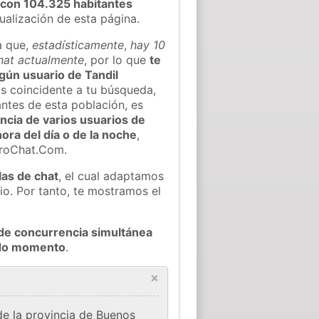
 con 104.325 habitantes
tualización de esta página.
a que,
estadísticamente
,
hay 10
chat actualmente
, por lo que
te
lgún usuario de Tandil
s coincidente a tu búsqueda,
ntes de esta población, es
ncia de varios usuarios de
hora del día o de la noche
,
eroChat.Com.
las de chat
, el cual adaptamos
io. Por tanto, te mostramos el
de concurrencia simultánea
todo momento
.
×
de la provincia de Buenos