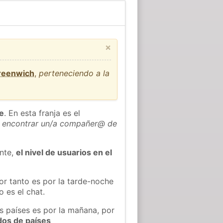
×
Greenwich
,
perteneciendo a la
he
. En esta franja es el
 encontrar un/a compañer@ de
ente,
el nivel de usuarios en el
or tanto es por la tarde-noche
 es el chat.
os países es por la mañana, por
dos de países