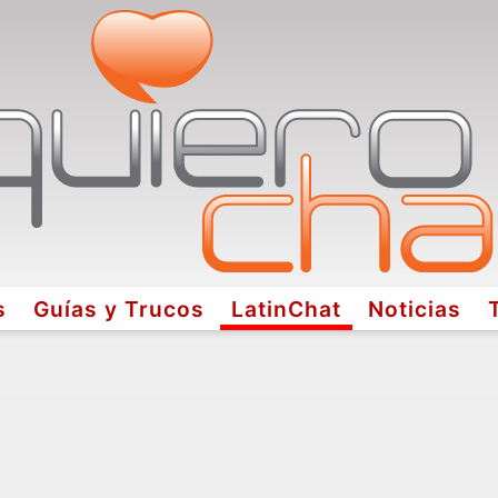
s
Guías y Trucos
LatinChat
Noticias