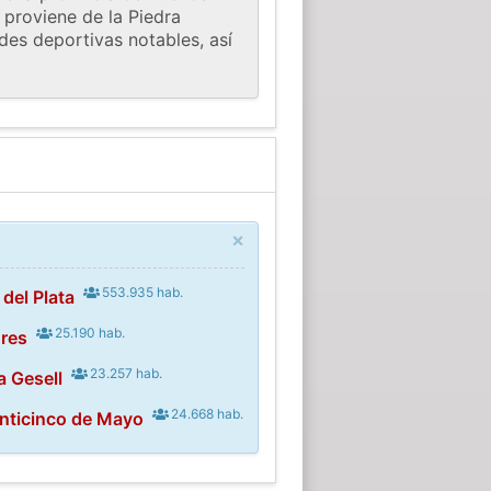
 proviene de la Piedra
es deportivas notables, así
×
553.935 hab.
del Plata
25.190 hab.
ores
23.257 hab.
a Gesell
24.668 hab.
inticinco de Mayo