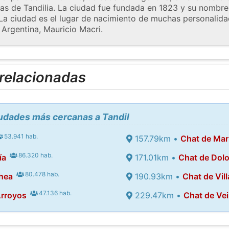
inas de Tandilia. La ciudad fue fundada en 1823 y su nombre
a ciudad es el lugar de nacimiento de muchas personalidad
 Argentina, Mauricio Macri.
 relacionadas
iudades más cercanas a Tandil
53.941 hab.
157.79km •
Chat de Mar 
86.320 hab.
ía
171.01km •
Chat de Dol
80.478 hab.
hea
190.93km •
Chat de Vill
47.136 hab.
Arroyos
229.47km •
Chat de Ve