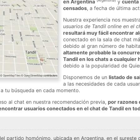
(
Argentina
)
en Argentina
y
cuenta
censados
, a fecha de última ac
Nuestra experiencia nos muestr
usuarios de Tandil online en el 
resultará muy fácil encontrar a
conectado en la sala de chat má
debido al gran número de habita
altamente probable la concurre
Tandil en los chats a cualquier 
debido a la popularidad de Qui
Disponemos de un
listado de sa
a las necesidades de cada usuar
a a tu búsqueda en cada momento.
eso al chat en nuestra recomendación previa,
por razones 
encontrar usuarios conectados en el chat de Tandil en 
 del partido homónimo, ubicada en Argentina, en el sureste 