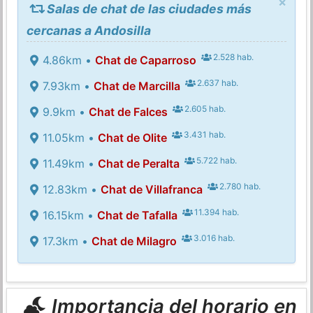
×
Salas de chat de las ciudades más
cercanas a Andosilla
2.528 hab.
4.86km •
Chat de Caparroso
2.637 hab.
7.93km •
Chat de Marcilla
2.605 hab.
9.9km •
Chat de Falces
3.431 hab.
11.05km •
Chat de Olite
5.722 hab.
11.49km •
Chat de Peralta
2.780 hab.
12.83km •
Chat de Villafranca
11.394 hab.
16.15km •
Chat de Tafalla
3.016 hab.
17.3km •
Chat de Milagro
Importancia del horario en