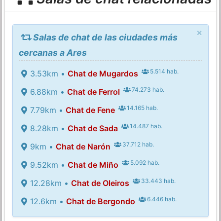
×
Salas de chat de las ciudades más
cercanas a Ares
5.514 hab.
3.53km •
Chat de Mugardos
74.273 hab.
6.88km •
Chat de Ferrol
14.165 hab.
7.79km •
Chat de Fene
14.487 hab.
8.28km •
Chat de Sada
37.712 hab.
9km •
Chat de Narón
5.092 hab.
9.52km •
Chat de Miño
33.443 hab.
12.28km •
Chat de Oleiros
6.446 hab.
12.6km •
Chat de Bergondo