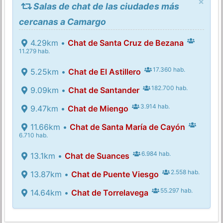
×
Salas de chat de las ciudades más
cercanas a Camargo
4.29km •
Chat de Santa Cruz de Bezana
11.279 hab.
17.360 hab.
5.25km •
Chat de El Astillero
182.700 hab.
9.09km •
Chat de Santander
3.914 hab.
9.47km •
Chat de Miengo
11.66km •
Chat de Santa María de Cayón
6.710 hab.
6.984 hab.
13.1km •
Chat de Suances
2.558 hab.
13.87km •
Chat de Puente Viesgo
55.297 hab.
14.64km •
Chat de Torrelavega