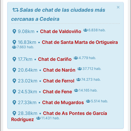
×
Salas de chat de las ciudades más
cercanas a Cedeira
6.838 hab.
9.08km •
Chat de Valdoviño
16.83km •
Chat de Santa Marta de Ortigueira
7.663 hab.
4.779 hab.
17.7km •
Chat de Cariño
37.712 hab.
20.64km •
Chat de Narón
74.273 hab.
23.02km •
Chat de Ferrol
14.165 hab.
24.53km •
Chat de Fene
5.514 hab.
27.33km •
Chat de Mugardos
28.38km •
Chat de As Pontes de García
11.431 hab.
Rodríguez