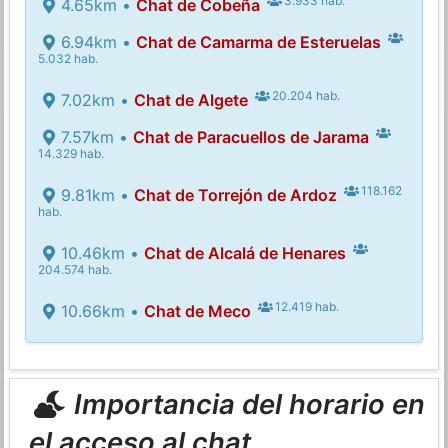
3.933 hab.
4.65km •
Chat de Cobeña
6.94km •
Chat de Camarma de Esteruelas
5.032 hab.
20.204 hab.
7.02km •
Chat de Algete
7.57km •
Chat de Paracuellos de Jarama
14.329 hab.
118.162
9.81km •
Chat de Torrejón de Ardoz
hab.
10.46km •
Chat de Alcalá de Henares
204.574 hab.
12.419 hab.
10.66km •
Chat de Meco
Importancia del horario en
el acceso al chat