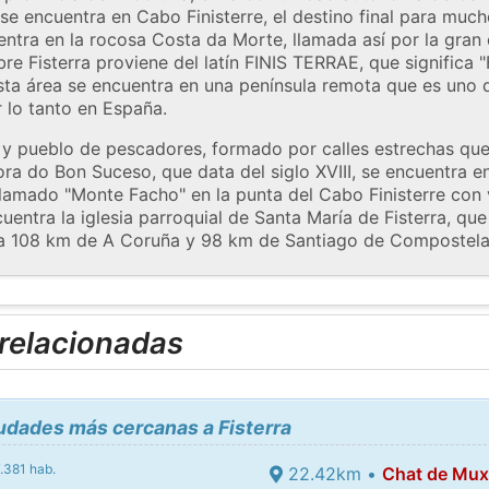
 se encuentra en Cabo Finisterre, el destino final para mu
entra en la rocosa Costa da Morte, llamada así por la gran
bre Fisterra proviene del latín FINIS TERRAE, que significa "
sta área se encuentra en una península remota que es uno d
r lo tanto en España.
o y pueblo de pescadores, formado por calles estrechas qu
ora do Bon Suceso, que data del siglo XVIII, se encuentra e
amado "Monte Facho" en la punta del Cabo Finisterre con v
uentra la iglesia parroquial de Santa María de Fisterra, que
a a 108 km de A Coruña y 98 km de Santiago de Compostela.
 relacionadas
iudades más cercanas a Fisterra
.381 hab.
22.42km •
Chat de Mux