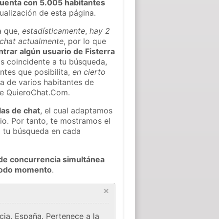
uenta con 5.005 habitantes
tualización de esta página.
a que,
estadísticamente
,
hay 2
l chat actualmente
, por lo que
ntrar algún usuario de Fisterra
s coincidente a tu búsqueda,
ntes que posibilita,
en cierto
ea de varios habitantes de
 de QuieroChat.Com.
las de chat
, el cual adaptamos
io. Por tanto, te mostramos el
a tu búsqueda en cada
de concurrencia simultánea
 todo momento
.
×
cia, España. Pertenece a la