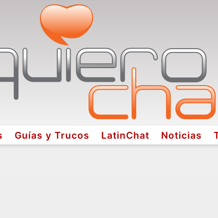
s
Guías y Trucos
LatinChat
Noticias