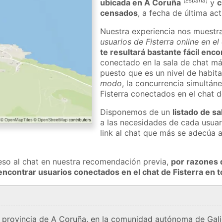
(
España
)
ubicada en A Coruña
y
c
censados
, a fecha de última ac
Nuestra experiencia nos muestr
usuarios de Fisterra online en e
te resultará bastante fácil enco
conectado en la sala de chat má
puesto que es un nivel de habita
modo
, la concurrencia simultán
Fisterra conectados en el chat
Disponemos de un
listado de sa
a las necesidades de cada usuar
link al chat que más se adecúa 
eso al chat en nuestra recomendación previa,
por razones 
encontrar usuarios conectados en el chat de Fisterra en
la provincia de A Coruña, en la comunidad autónoma de Gali