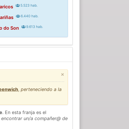
5.523 hab.
aricos
6.440 hab.
ariñas
9.613 hab.
to do Son
×
reenwich
,
perteneciendo a la
he
. En esta franja es el
 encontrar un/a compañer@ de