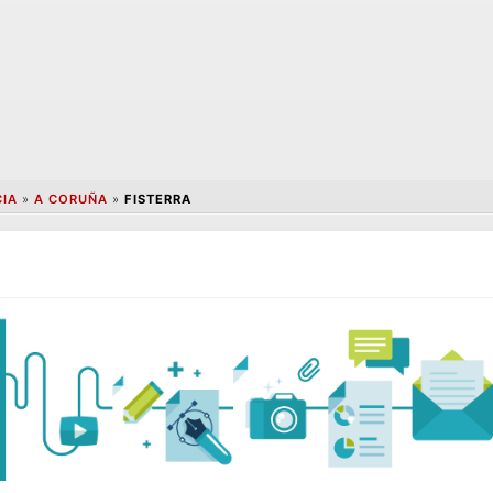
CIA
»
A CORUÑA
»
FISTERRA