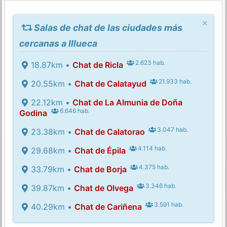
×
Salas de chat de las ciudades más
cercanas a Illueca
2.623 hab.
18.87km •
Chat de Ricla
21.933 hab.
20.55km •
Chat de Calatayud
22.12km •
Chat de La Almunia de Doña
6.646 hab.
Godina
3.047 hab.
23.38km •
Chat de Calatorao
4.114 hab.
29.68km •
Chat de Épila
4.375 hab.
33.79km •
Chat de Borja
3.346 hab.
39.87km •
Chat de Olvega
3.591 hab.
40.29km •
Chat de Cariñena