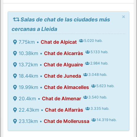
×
Salas de chat de las ciudades más
cercanas a Lleida
5.020 hab.
7.75km •
Chat de Alpicat
5.133 hab.
10.38km •
Chat de Alcarràs
2.984 hab.
13.72km •
Chat de Alguaire
3.048 hab.
18.44km •
Chat de Juneda
5.623 hab.
19.99km •
Chat de Almacelles
3.540 hab.
20.4km •
Chat de Almenar
3.335 hab.
22.43km •
Chat de Alfarràs
14.319 hab.
23.13km •
Chat de Mollerussa