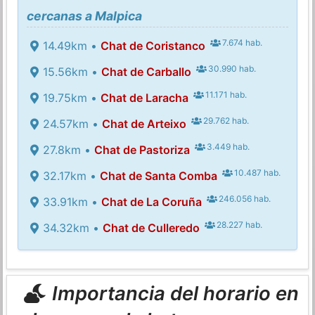
cercanas a Malpica
7.674 hab.
14.49km •
Chat de Coristanco
30.990 hab.
15.56km •
Chat de Carballo
11.171 hab.
19.75km •
Chat de Laracha
29.762 hab.
24.57km •
Chat de Arteixo
3.449 hab.
27.8km •
Chat de Pastoriza
10.487 hab.
32.17km •
Chat de Santa Comba
246.056 hab.
33.91km •
Chat de La Coruña
28.227 hab.
34.32km •
Chat de Culleredo
Importancia del horario en