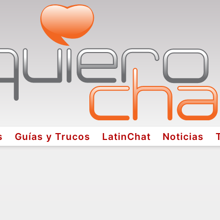
s
Guías y Trucos
LatinChat
Noticias