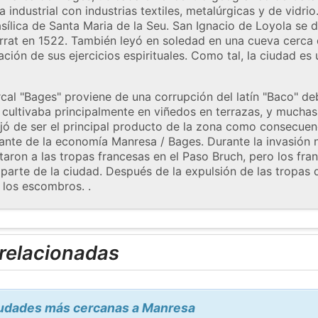
a industrial con industrias textiles, metalúrgicas y de vidr
sílica de Santa Maria de la Seu. San Ignacio de Loyola se d
rat en 1522. También leyó en soledad en una cueva cerca d
ación de sus ejercicios espirituales. Como tal, la ciudad es
al "Bages" proviene de una corrupción del latín "Baco" de
e cultivaba principalmente en viñedos en terrazas, y muchas
jó de ser el principal producto de la zona como consecuenc
nte de la economía Manresa / Bages. Durante la invasión n
aron a las tropas francesas en el Paso Bruch, pero los fra
arte de la ciudad. Después de la expulsión de las tropas
 los escombros. .
 relacionadas
ciudades más cercanas a Manresa