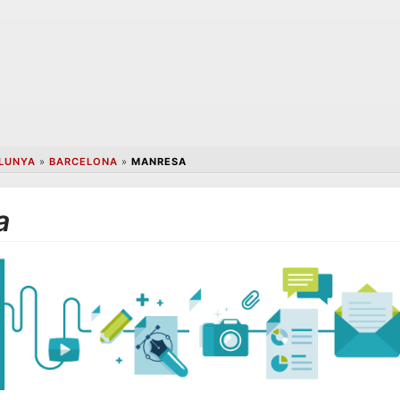
LUNYA
»
BARCELONA
»
MANRESA
a