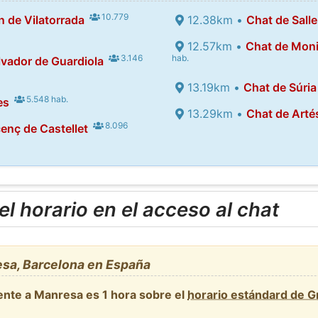
10.779
 de Vilatorrada
12.38km •
Chat de Salle
12.57km •
Chat de Moni
3.146
hab.
lvador de Guardiola
13.19km •
Chat de Súria
5.548 hab.
es
13.29km •
Chat de Arté
8.096
enç de Castellet
l horario en el acceso al chat
sa, Barcelona en España
ente a Manresa es 1 hora sobre el
horario estándard de 