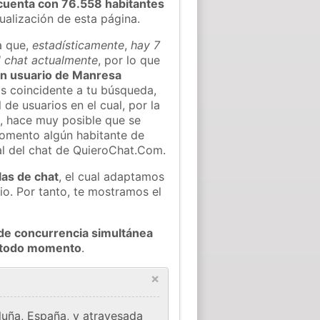
cuenta con 76.558 habitantes
tualización de esta página.
a que,
estadísticamente
,
hay 7
l chat actualmente
, por lo que
gún usuario de Manresa
s coincidente a tu búsqueda,
 de usuarios en el cual, por la
, hace muy posible que se
omento algún habitante de
al del chat de QuieroChat.Com.
las de chat
, el cual adaptamos
io. Por tanto, te mostramos el
de concurrencia simultánea
n todo momento
.
×
luña, España, y atravesada