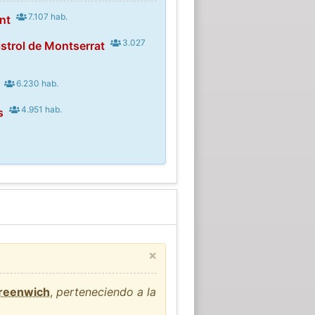
7.107 hab.
nt
3.027
strol de Montserrat
6.230 hab.
4.951 hab.
s
×
Greenwich
,
perteneciendo a la