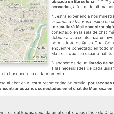
(
España
)
ubicada en Barcelona
y
censados
, a fecha de última ac
Nuestra experiencia nos muestr
usuarios de Manresa online en e
te resultará fácil encontrar al
conectado en la sala de chat má
debido a que se alcanza un nivel
popularidad de QuieroChat.Com
encuentre conectado en todo m
Manresa que sea usuario habitu
Disponemos de un
listado de sa
a las necesidades de cada usuar
a a tu búsqueda en cada momento.
eso al chat en nuestra recomendación previa,
por razones 
encontrar usuarios conectados en el chat de Manresa e
comarca del Bages, ubicada en el centro geográfico de Cata