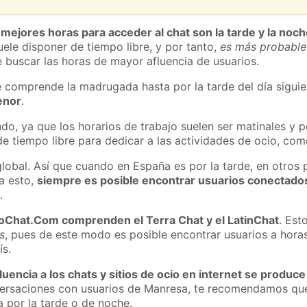
 mejores horas para acceder al chat son la tarde y la noc
ele disponer de tiempo libre, y por tanto,
es más probable
 buscar las horas de mayor afluencia de usuarios.
e comprende la madrugada hasta por la tarde del día sigui
enor
.
do, ya que los horarios de trabajo suelen ser matinales y p
e tiempo libre para dedicar a las actividades de ocio, como
global. Así que cuando en España es por la tarde, en otros 
a esto,
siempre es posible encontrar usuarios conectado
m
.
roChat.Com comprenden el Terra Chat y el LatinChat
. Est
s
, pues de este modo es posible encontrar usuarios a hora
ís.
luencia a los chats y sitios de ocio en internet se produce
nversaciones con usuarios de Manresa, te recomendamos que
 por la tarde o de noche.