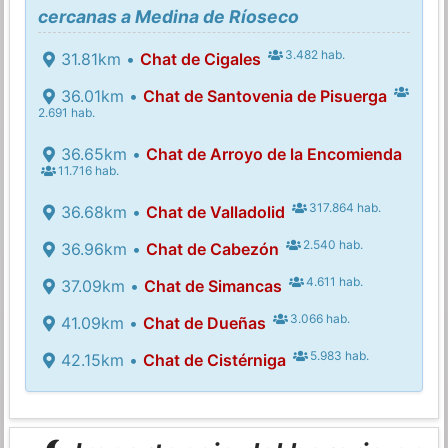
cercanas a Medina de Ríoseco
3.482 hab.
31.81km •
Chat de Cigales
36.01km •
Chat de Santovenia de Pisuerga
2.691 hab.
36.65km •
Chat de Arroyo de la Encomienda
11.716 hab.
317.864 hab.
36.68km •
Chat de Valladolid
2.540 hab.
36.96km •
Chat de Cabezón
4.611 hab.
37.09km •
Chat de Simancas
3.066 hab.
41.09km •
Chat de Dueñas
5.983 hab.
42.15km •
Chat de Cistérniga