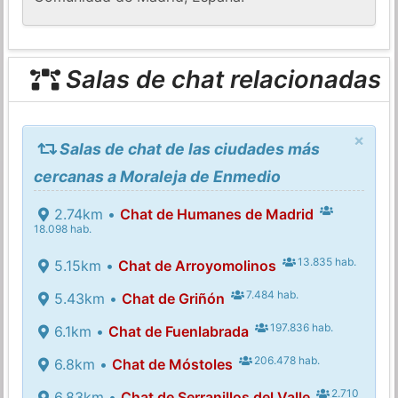
Salas de chat relacionadas
×
Salas de chat de las ciudades más
cercanas a Moraleja de Enmedio
2.74km •
Chat de Humanes de Madrid
18.098 hab.
13.835 hab.
5.15km •
Chat de Arroyomolinos
7.484 hab.
5.43km •
Chat de Griñón
197.836 hab.
6.1km •
Chat de Fuenlabrada
206.478 hab.
6.8km •
Chat de Móstoles
2.710
6.83km •
Chat de Serranillos del Valle