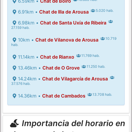
6.59km •
Chat de Boiro
5.020 hab.
6.91km •
Chat de Illa de Arousa
6.98km •
Chat de Santa Uxía de Ribeira
27.159 hab.
10.719
10km •
Chat de Vilanova de Arousa
hab.
11.769 hab.
11.14km •
Chat de Rianxo
11.250 hab.
13.46km •
Chat de O Grove
14.24km •
Chat de Vilagarcía de Arousa
37.576 hab.
13.708 hab.
14.36km •
Chat de Cambados
Importancia del horario en