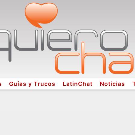
s
Guías y Trucos
LatinChat
Noticias