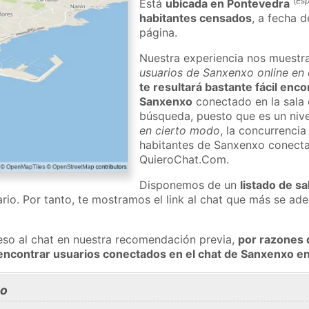
(
Es
Está
ubicada en Pontevedra
habitantes censados
, a fecha d
página.
Nuestra experiencia nos muestr
usuarios de Sanxenxo online en 
te resultará bastante fácil enc
Sanxenxo
conectado en la sala 
búsqueda, puesto que es un nivel
en cierto modo
, la concurrencia
habitantes de Sanxenxo conecta
QuieroChat.Com.
Disponemos de un
listado de sa
rio. Por tanto, te mostramos el link al chat que más se a
eso al chat en nuestra recomendación previa,
por razones 
encontrar usuarios conectados en el chat de Sanxenxo 
xo