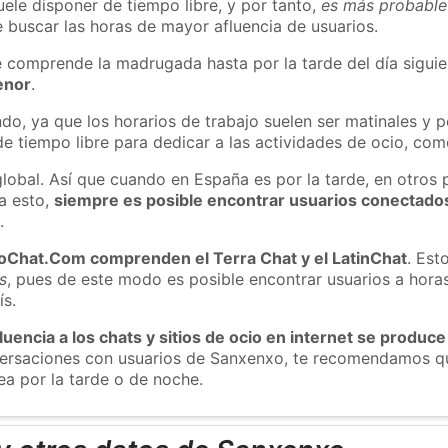
ele disponer de tiempo libre, y por tanto,
es más probable
 buscar las horas de mayor afluencia de usuarios.
e comprende la madrugada hasta por la tarde del día sigui
enor
.
do, ya que los horarios de trabajo suelen ser matinales y p
e tiempo libre para dedicar a las actividades de ocio, como
global. Así que cuando en España es por la tarde, en otros 
a esto,
siempre es posible encontrar usuarios conectado
m
.
roChat.Com comprenden el Terra Chat y el LatinChat
. Est
s
, pues de este modo es posible encontrar usuarios a hora
ís.
luencia a los chats y sitios de ocio en internet se produce
nversaciones con usuarios de Sanxenxo, te recomendamos qu
a por la tarde o de noche.