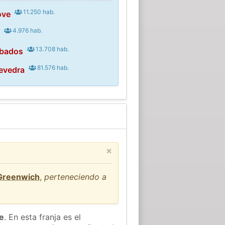
11.250 hab.
ove
4.976 hab.
s
13.708 hab.
mbados
81.576 hab.
evedra
×
 Greenwich
,
perteneciendo a
he
. En esta franja es el