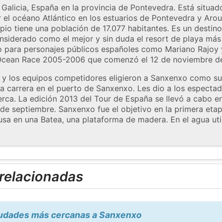
alicia, España en la provincia de Pontevedra. Está situado
 el océano Atlántico en los estuarios de Pontevedra y Arou
pio tiene una población de 17.077 habitantes. Es un destino
iderado como el mejor y sin duda el resort de playa más 
to para personajes públicos españoles como Mariano Rajo
o Ocean Race 2005-2006 que comenzó el 12 de noviembre d
a y los equipos competidores eligieron a Sanxenxo como su
a carrera en el puerto de Sanxenxo. Les dio a los especta
erca. La edición 2013 del Tour de España se llevó a cabo en 
4 de septiembre. Sanxenxo fue el objetivo en la primera et
a en una Batea, una plataforma de madera. En el agua util
 relacionadas
ciudades más cercanas a Sanxenxo