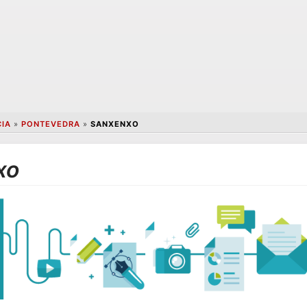
CIA
»
PONTEVEDRA
»
SANXENXO
xo