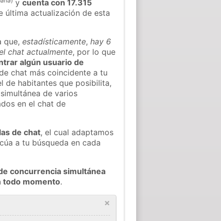
paña
)
y
cuenta con 17.315
e última actualización de esta
a que,
estadísticamente
,
hay 6
el chat actualmente
, por lo que
ontrar algún usuario de
de chat más coincidente a tu
 de habitantes que posibilita,
 simultánea de varios
dos en el chat de
las de chat
, el cual adaptamos
decúa a tu búsqueda en cada
de concurrencia simultánea
en todo momento
.
×