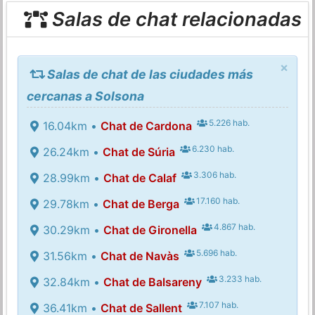
Salas de chat relacionadas
×
Salas de chat de las ciudades más
cercanas a Solsona
5.226 hab.
16.04km •
Chat de Cardona
6.230 hab.
26.24km •
Chat de Súria
3.306 hab.
28.99km •
Chat de Calaf
17.160 hab.
29.78km •
Chat de Berga
4.867 hab.
30.29km •
Chat de Gironella
5.696 hab.
31.56km •
Chat de Navàs
3.233 hab.
32.84km •
Chat de Balsareny
7.107 hab.
36.41km •
Chat de Sallent