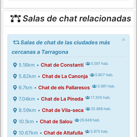
Salas de chat relacionadas
×
Salas de chat de las ciudades más
cercanas a Tarragona
5.597 hab.
5.18km •
Chat de Constantí
5.807 hab.
5.82km •
Chat de La Canonja
3.991 hab.
6.7km •
Chat de els Pallaresos
17.305 hab.
7.04km •
Chat de La Pineda
20.866 hab.
8.59km •
Chat de Vila-seca
26.649 hab.
10.1km •
Chat de Salou
3.975 hab.
10.67km •
Chat de Altafulla