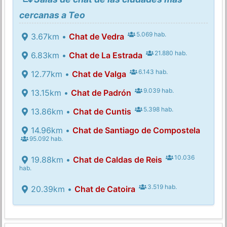
cercanas a Teo
5.069 hab.
3.67km •
Chat de Vedra
21.880 hab.
6.83km •
Chat de La Estrada
6.143 hab.
12.77km •
Chat de Valga
9.039 hab.
13.15km •
Chat de Padrón
5.398 hab.
13.86km •
Chat de Cuntis
14.96km •
Chat de Santiago de Compostela
95.092 hab.
10.036
19.88km •
Chat de Caldas de Reis
hab.
3.519 hab.
20.39km •
Chat de Catoira