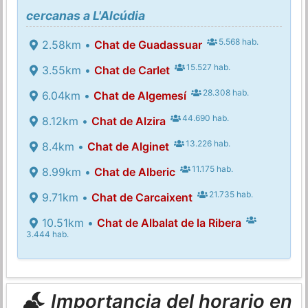
cercanas a L'Alcúdia
5.568 hab.
2.58km •
Chat de Guadassuar
15.527 hab.
3.55km •
Chat de Carlet
28.308 hab.
6.04km •
Chat de Algemesí
44.690 hab.
8.12km •
Chat de Alzira
13.226 hab.
8.4km •
Chat de Alginet
11.175 hab.
8.99km •
Chat de Alberic
21.735 hab.
9.71km •
Chat de Carcaixent
10.51km •
Chat de Albalat de la Ribera
3.444 hab.
Importancia del horario en