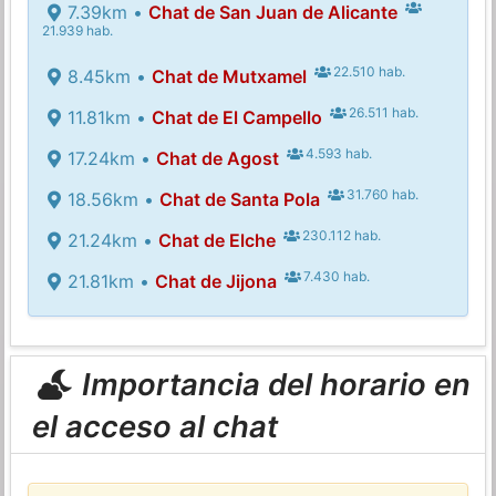
7.39km •
Chat de San Juan de Alicante
21.939 hab.
22.510 hab.
8.45km •
Chat de Mutxamel
26.511 hab.
11.81km •
Chat de El Campello
4.593 hab.
17.24km •
Chat de Agost
31.760 hab.
18.56km •
Chat de Santa Pola
230.112 hab.
21.24km •
Chat de Elche
7.430 hab.
21.81km •
Chat de Jijona
Importancia del horario en
el acceso al chat