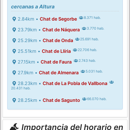
cercanas a Altura
8.371 hab.
2.84km •
Chat de Segorbe
3.770 hab.
23.79km •
Chat de Náquera
25.691 hab.
25.29km •
Chat de Onda
22.706 hab.
25.51km •
Chat de Llíria
2.743 hab.
27.15km •
Chat de Faura
5.031 hab.
27.9km •
Chat de Almenara
28.23km •
Chat de La Pobla de Vallbona
20.431 hab.
66.070 hab.
28.25km •
Chat de Sagunto
Importancia del horario en