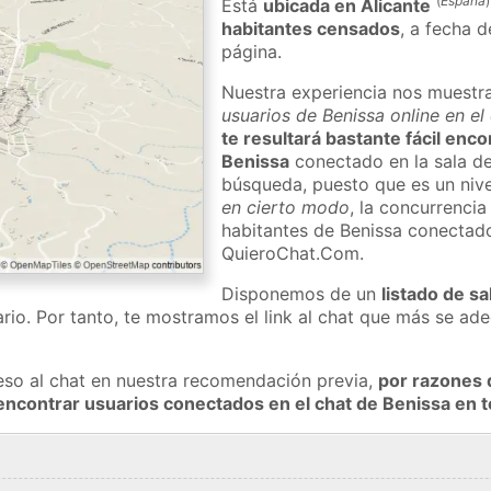
(
España
)
Está
ubicada en Alicante
habitantes censados
, a fecha d
página.
Nuestra experiencia nos muestr
usuarios de Benissa online en el
te resultará bastante fácil enc
Benissa
conectado en la sala de
búsqueda, puesto que es un nivel
en cierto modo
, la concurrencia
habitantes de Benissa conectado
QuieroChat.Com.
Disponemos de un
listado de sa
rio. Por tanto, te mostramos el link al chat que más se a
eso al chat en nuestra recomendación previa,
por razones 
encontrar usuarios conectados en el chat de Benissa en