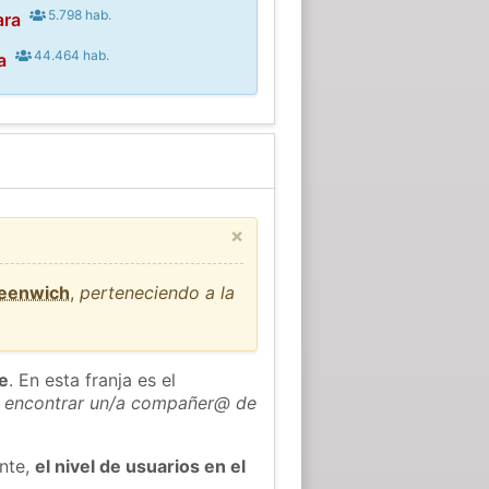
5.798 hab.
ara
44.464 hab.
a
×
reenwich
,
perteneciendo a la
he
. En esta franja es el
 encontrar un/a compañer@ de
ente,
el nivel de usuarios en el