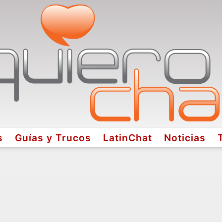
s
Guías y Trucos
LatinChat
Noticias